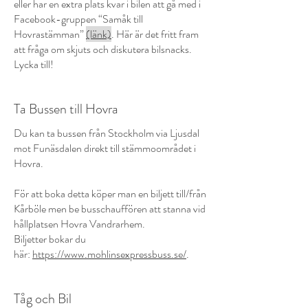
eller har en extra plats kvar i bilen att gå med i
Facebook-gruppen “Samåk till
Hovrastämman”
(länk)
. Här är det fritt fram
att fråga om skjuts och diskutera bilsnacks.
Lycka till!
Ta Bussen till Hovra
Du kan ta bussen från Stockholm via Ljusdal
mot Funäsdalen direkt till stämmoområdet i
Hovra.
För att boka detta köper man en biljett till/från
Kårböle men be busschauffören att stanna vid
hållplatsen Hovra Vandrarhem.
Biljetter bokar du
här:
https://www.mohlinsexpressbuss.se/
.
Tåg och Bil