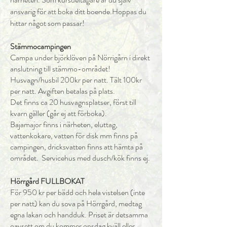
ansvarig för att boka ditt boende.
Hoppas du
hittar något som passar!
Stämmocampingen
Campa under björklöven på Nörrigårn i direkt
anslutning till stämmo-området!
Husvagn/husbil 200kr per natt. Tält 100kr
per natt. Avgiften betalas på plats.
Det finns ca 20 husvagnsplatser, först till
kvarn gäller (går ej att förboka).
Bajamajor finns i närheten, eluttag,
vattenkokare, vatten för disk mm finns på
campingen, dricksvatten finns att hämta på
området. Servicehus med dusch/kök finns ej.
Hörrgård FULLBOKAT
För 950 kr per bädd och hela vistelsen (inte
per natt) kan du sova på Hörrgård, medtag
egna lakan och handduk. Priset är detsamma
oavsett om du kommer onsdag kväll eller