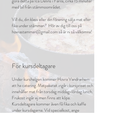
göra detta på Ica Delins i Färila, cirka 15 minuter
med bil från stämmoområdet.
Vill du, din klass eller din förening sälja mat eller
fika under stämman? Hör av dig till oss på
hovrastamman@gmail.com
så är ni så välkomna!
För kursdeltagare
Under kurshelgen kommer Hovra Vandrarhem
att ha catering. Matpaketet ingår i kurspriset och
innehåller mat från torsdag middag-lördag lunch.
Frukost ingår ej men finns att köpa.
Kursdeltagare kommer även få fika och kaffe
under kursdagarna. Vid specialkost, ange
information i anmälningsformuläret till kurserna
hos
https://www.bilda.nu/projekt-och-
initiativ/hovrastamman
eller mejla