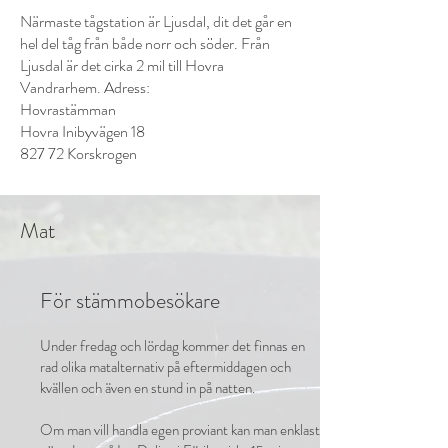
Närmaste tågstation är Ljusdal, dit det går en
hel del tåg från både norr och söder. Från
Ljusdal är det cirka 2 mil till Hovra
Vandrarhem. Adress:
Hovrastämman
Hovra Inibyvägen 18
827 72 Korskrogen ​
Mat
För stämmobesökare
Under fredag och lördag kommer det finnas en
rad olika matalternativ på eftermiddagen och
kvällen och även en stund in på natten.
Om man vill handla egen proviant kan man enklast