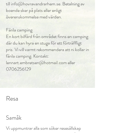
till
info@hovravandrarhem.se
. Betalning av
boende sker på plats eller enligt
överenskommelse med värden.
Färila camping
En kort bilfärd från området finns en camping
där du kan hyra en stuga för ett förträffligt
pris. Vi vill varmt rekommendera att ni kollar in
färila camping. Kontakt:
lennart.embretsen@hotmail.com
eller
0706256129
Resa
Samåk
Vi uppmuntrar alla som söker resesällskap