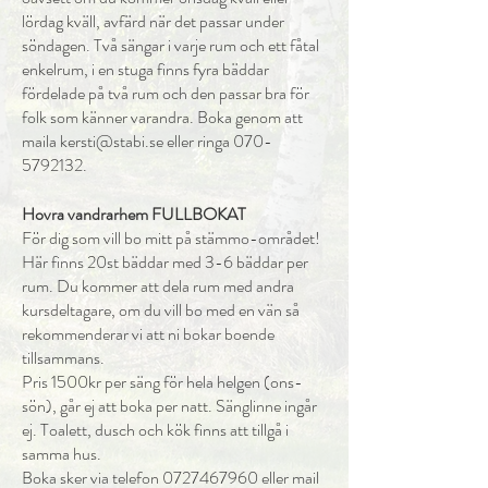
lördag kväll, avfärd när det passar under
söndagen. Två sängar i varje rum och ett fåtal
enkelrum, i en stuga finns fyra bäddar
fördelade på två rum och den passar bra för
folk som känner varandra. Boka genom att
maila
kersti@stabi.se
eller ringa
070-
5792132
.
Hovra vandrarhem FULLBOKAT
För dig som vill bo mitt på stämmo-området!
Här finns 20st bäddar med 3-6 bäddar per
rum. Du kommer att dela rum med andra
kursdeltagare, om du vill bo med en vän så
rekommenderar vi att ni bokar boende
tillsammans.
Pris 1500kr per säng för hela helgen (ons-
sön), går ej att boka per natt. Sänglinne ingår
ej. Toalett, dusch och kök finns att tillgå i
samma hus.
Boka sker via telefon
0727467960
eller mail